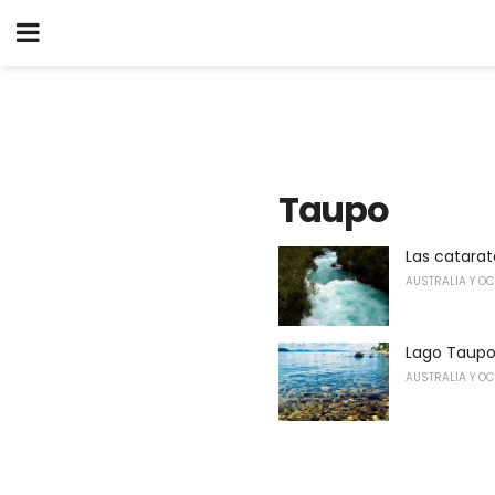
Taupo
Las catara
AUSTRALIA Y O
Lago Taup
AUSTRALIA Y O