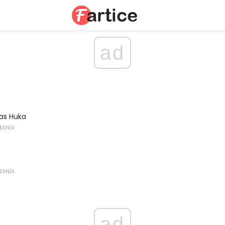
ad
tas Huka
CEANÍA
o
CEANÍA
ad