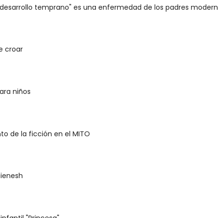
el desarrollo temprano" es una enfermedad de los padres moder
e croar
ara niños
nto de la ficción en el MITO
ienesh
nfantil "Princesa"