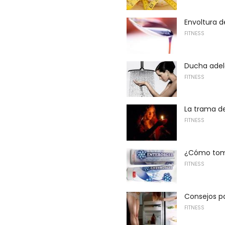
Envoltura d
FITNESS
Ducha adel
FITNESS
La trama d
FITNESS
¿Cómo toma
FITNESS
Consejos p
FITNESS