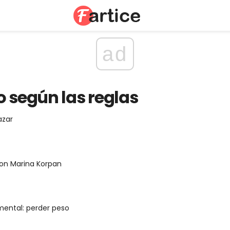
ad
o según las reglas
azar
on Marina Korpan
mental: perder peso