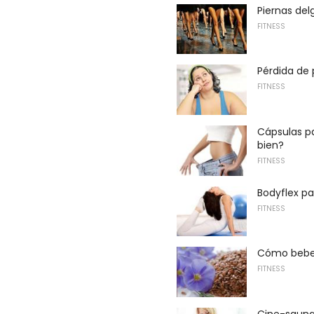
Piernas del
FITNESS
Pérdida de 
FITNESS
Cápsulas pa
bien?
FITNESS
Bodyflex pa
FITNESS
Cómo beber
FITNESS
Cine-sauna