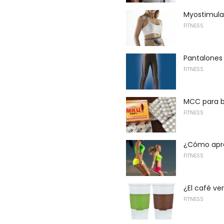
Myostimulat
FITNESS
Pantalones
FITNESS
MCC para b
FITNESS
¿Cómo apre
FITNESS
¿El café ve
FITNESS