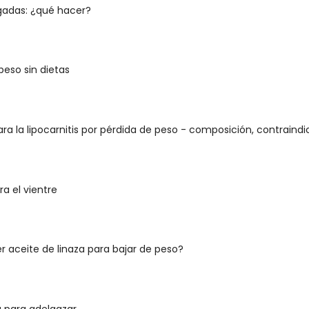
gadas: ¿qué hacer?
peso sin dietas
ra la lipocarnitis por pérdida de peso - composición, contrain
ra el vientre
 aceite de linaza para bajar de peso?
 para adelgazar