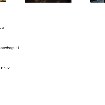
havn
Copenhague)
 David