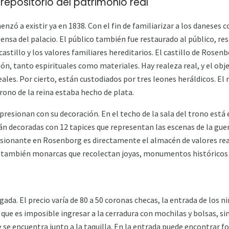
epositorio del patrimonio real
zó a existir ya en 1838. Con el fin de familiarizar a los daneses co
spensa del palacio. El público también fue restaurado al público, r
 castillo y los valores familiares hereditarios. El castillo de Rose
ón, tanto espirituales como materiales. Hay realeza real, y el obj
eales. Por cierto, están custodiados por tres leones heráldicos. El 
 trono de la reina estaba hecho de plata.
mpresionan con su decoración. En el techo de la sala del trono está
án decoradas con 12 tapices que representan las escenas de la guer
sionante en Rosenborg es directamente el almacén de valores real
o también monarcas que recolectan joyas, monumentos históricos y
gada. El precio varía de 80 a 50 coronas checas, la entrada de los ni
que es imposible ingresar a la cerradura con mochilas y bolsas, si
se encuentra junto a la taquilla. En la entrada puede encontrar fo