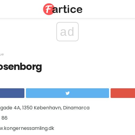
ad
ue
Rosenborg
dgade 4A, 1350 København, Dinamarca
1 86
.kongernessamling.dk