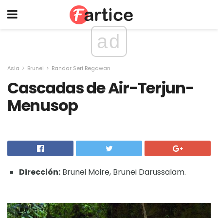
ad
Asia
Brunei
Bandar Seri Begawan
Cascadas de Air-Terjun-
Menusop
Dirección:
Brunei Moire, Brunei Darussalam.