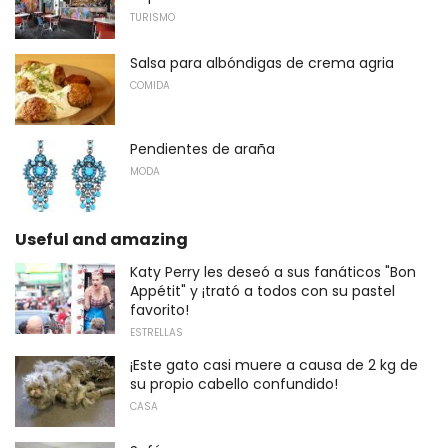
TURISMO
Salsa para albóndigas de crema agria
COMIDA
Pendientes de araña
MODA
Useful and amazing
Katy Perry les deseó a sus fanáticos "Bon
Appétit" y ¡trató a todos con su pastel
favorito!
ESTRELLAS
¡Este gato casi muere a causa de 2 kg de
su propio cabello confundido!
CASA