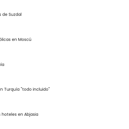
s de Suzdal
tólicas en Moscú
uía
 Turquía "todo incluido"
 hoteles en Abjasia