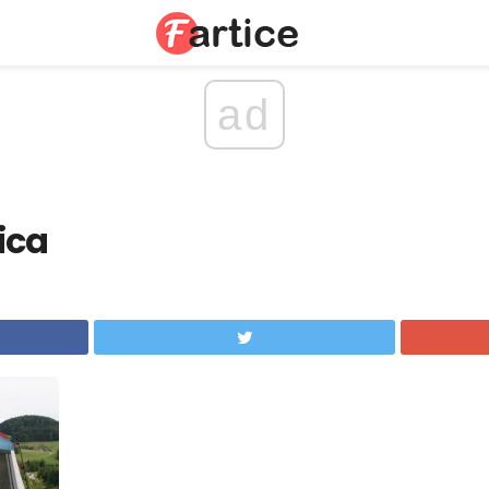
ad
ica