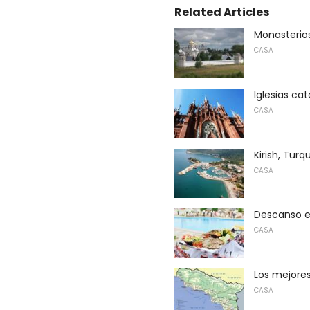
Related Articles
Monasterio
CASA
Iglesias ca
CASA
Kirish, Turq
CASA
Descanso en
CASA
Los mejores
CASA