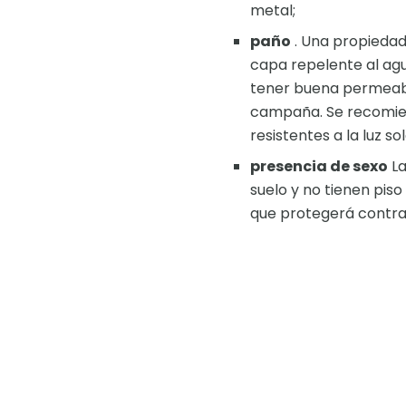
metal;
paño
. Una propiedad 
capa repelente al agu
tener buena permeabili
campaña. Se recomiend
resistentes a la luz s
presencia de sexo
La
suelo y no tienen piso
que protegerá contra 