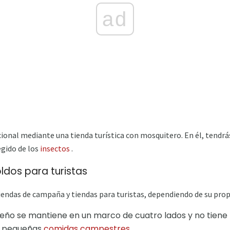
ad
onal mediante una tienda turística con mosquitero. En él, tendrás 
gido de los
insectos
.
oldos para turistas
tiendas de campaña y tiendas para turistas, dependiendo de su prop
seño se mantiene en un marco de cuatro lados y no tiene p
a pequeñas
comidas campestres
.