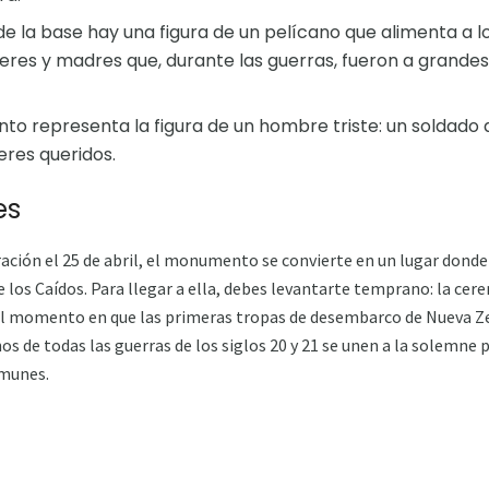
de la base hay una figura de un pelícano que alimenta a l
jeres y madres que, durante las guerras, fueron a grandes 
to representa la figura de un hombre triste: un soldado q
res queridos.
es
ración el 25 de abril, el monumento se convierte en un lugar donde 
e los Caídos. Para llegar a ella, debes levantarte temprano: la ce
l momento en que las primeras tropas de desembarco de Nueva Ze
nos de todas las guerras de los siglos 20 y 21 se unen a la solemne
omunes.