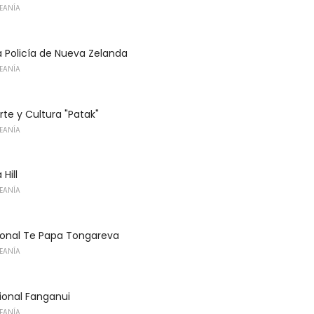
CEANÍA
 Policía de Nueva Zelanda
CEANÍA
te y Cultura "Patak"
CEANÍA
Hill
CEANÍA
onal Te Papa Tongareva
CEANÍA
ional Fanganui
CEANÍA