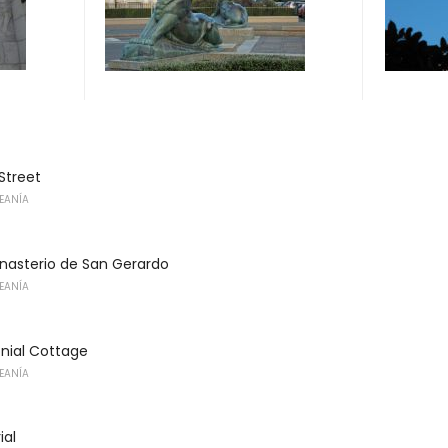
Street
CEANÍA
onasterio de San Gerardo
CEANÍA
nial Cottage
CEANÍA
al