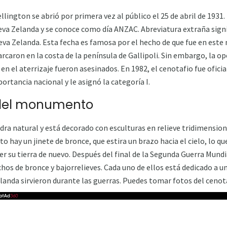
ngton se abrió por primera vez al público el 25 de abril de 1931. E
eva Zelanda y se conoce como día ANZAC. Abreviatura extraña sign
Nueva Zelanda. Esta fecha es famosa por el hecho de que fue en es
caron en la costa de la península de Gallipoli. Sin embargo, la ope
 en el aterrizaje fueron asesinados. En 1982, el cenotafio fue ofi
tancia nacional y le asignó la categoría I.
 del monumento
dra natural y está decorado con esculturas en relieve tridimension
 hay un jinete de bronce, que estira un brazo hacia el cielo, lo qu
r su tierra de nuevo. Después del final de la Segunda Guerra Mundi
hos de bronce y bajorrelieves. Cada uno de ellos está dedicado a un
anda sirvieron durante las guerras. Puedes tomar fotos del cenotaf