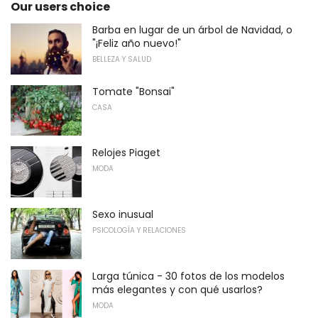
Our users choice
Barba en lugar de un árbol de Navidad, o
"¡Feliz año nuevo!"
BELLEZA Y SALUD
Tomate "Bonsai"
CASA
Relojes Piaget
MODA
Sexo inusual
PSICOLOGÍA Y RELACIONES
Larga túnica - 30 fotos de los modelos
más elegantes y con qué usarlos?
MODA