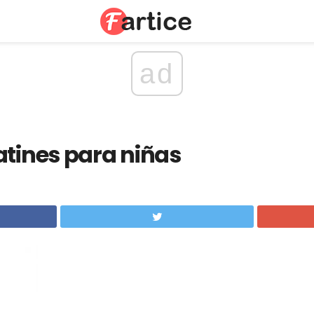
ad
atines para niñas