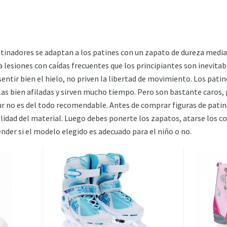
patinadores se adaptan a los patines con un zapato de dureza medi
ta lesiones con caídas frecuentes que los principiantes son inevita
entir bien el hielo, no priven la libertad de movimiento. Los pati
las bien afiladas y sirven mucho tiempo. Pero son bastante caros,
ur no es del todo recomendable. Antes de comprar figuras de patin
lidad del material. Luego debes ponerte los zapatos, atarse los c
ender si el modelo elegido es adecuado para el niño o no.