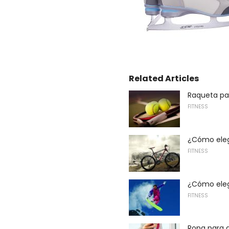
Related Articles
Raqueta par
FITNESS
¿Cómo elegi
FITNESS
¿Cómo eleg
FITNESS
Ropa para 