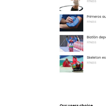
FITNESS
Primeros au
FITNESS
Biatlón depo
FITNESS
Skeleton es
FITNESS
Our users choice