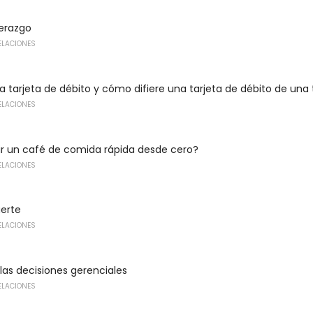
derazgo
ELACIONES
 tarjeta de débito y cómo difiere una tarjeta de débito de una 
ELACIONES
r un café de comida rápida desde cero?
ELACIONES
uerte
ELACIONES
 las decisiones gerenciales
ELACIONES