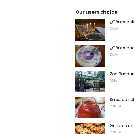
Our users choice
¿Cómo cele
CASA
¿Cómo hace
CASA
Zoo Bandu
ASIA
Salsa de sa
COMIDA
Galletas co
COMIDA