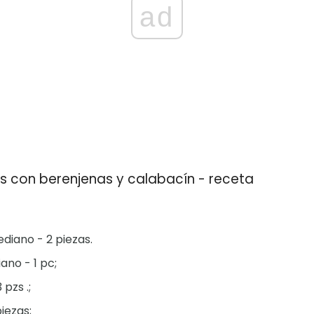
ad
s con berenjenas y calabacín - receta
iano - 2 piezas.
no - 1 pc;
pzs .;
iezas;