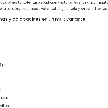
úcar al gusto, calentar a ebullición y estofar durante cinco minut
de la cocción, arrojamos a voluntad el ajo picado y verduras frescas 
nas y calabacines en un multivariante
 g;
;
mitas;
mitas;