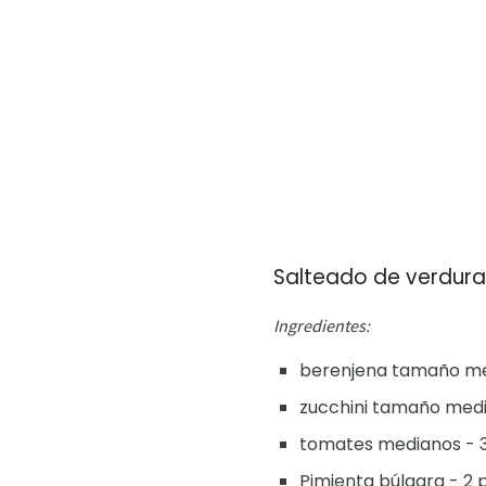
Salteado de verdura
Ingredientes:
berenjena tamaño med
zucchini tamaño media
tomates medianos - 3 
Pimienta búlgara - 2 p